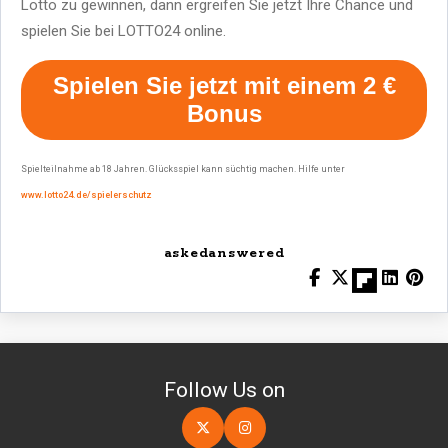
Lotto zu gewinnen, dann ergreifen Sie jetzt Ihre Chance und
spielen Sie bei LOTTO24 online.
Spielen Sie jetzt mit einem 2 €
Bonus
Spielteilnahme ab 18 Jahren. Glücksspiel kann süchtig machen. Hilfe unter
www.lotto24.de/spielerschutz
askedanswered
Follow Us on