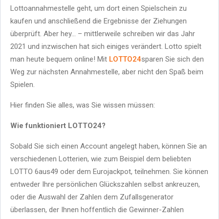
Lottoannahmestelle geht, um dort einen Spielschein zu
kaufen und anschließend die Ergebnisse der Ziehungen
überprüft. Aber hey… – mittlerweile schreiben wir das Jahr
2021 und inzwischen hat sich einiges verändert. Lotto spielt
man heute bequem online! Mit
LOTTO24
sparen Sie sich den
Weg zur nächsten Annahmestelle, aber nicht den Spaß beim
Spielen.
Hier finden Sie alles, was Sie wissen müssen:
Wie funktioniert LOTTO24?
Sobald Sie sich einen Account angelegt haben, können Sie an
verschiedenen Lotterien, wie zum Beispiel dem beliebten
LOTTO 6aus49 oder dem Eurojackpot, teilnehmen. Sie können
entweder Ihre persönlichen Glückszahlen selbst ankreuzen,
oder die Auswahl der Zahlen dem Zufallsgenerator
überlassen, der Ihnen hoffentlich die Gewinner-Zahlen