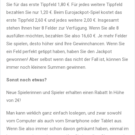
Sie für das erste Tippfeld 1,80 €. Für jedes weitere Tippfeld
bezahlen Sie nur 1,20 €. Beim Eurojackpot-Spiel kostet das
erste Tippfeld 2,60 € und jedes weitere 2,00 €. Insgesamt
stehen Ihnen hier 8 Felder zur Verfügung. Wenn Sie alle 8
ausfüllen möchten, bezahlen Sie also 16,60 €. Je mehr Felder
Sie spielen, desto höher sind Ihre Gewinnchancen. Wenn Sie
ein Feld perfekt getippt haben, haben Sie den Jackpot
gewonnen! Aber selbst wenn das nicht der Fall ist, können Sie
immer noch kleinere Summen gewinnen.
Sonst noch etwas?
Neue Spielerinnen und Spieler erhalten einen Rabatt In Höhe
von 2€!
Man kann wirklich ganz einfach loslegen, und zwar sowohl
vom Computer als auch vom Smartphone oder Tablet aus.
Wenn Sie also immer schon davon geträumt haben, einmal im