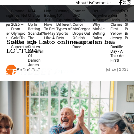
About Us
Contact Us
ve
Simone
NBA
Live
Betting
Former
Bet
Ireland’s
Travis 
tting
Biles' Net
Champ
Betting
101:
UFC
Anywhere,
Ben
Net Wo
0 -
Worth
Caught
101 -
Exploring
Champ
Anytime -
Healy
2025 -
gger
2025 —
Up In
How
Different
Conor
Why
Claims
Star,
From
Betting
To Bet
Types of
McGregor
Mobile
First
Podcas
ster
Olympic
Scandal?
In-Play
Sports
Drops Out
Betting
Yellow
Brand
han
Gold To
The
Like A
Bets
Of Irish
Rules
Jersey
Power
Sollte ich Lotto online spielen bei
er
Golden
High-
Pro
Presidential
on
Superstar
Stakes
Race
Bastille
LOTTO24?
Downfall
Day - A
Of
Tour de
Damon
First!
Jones
Findbet Staff
Jul 26 | 2021