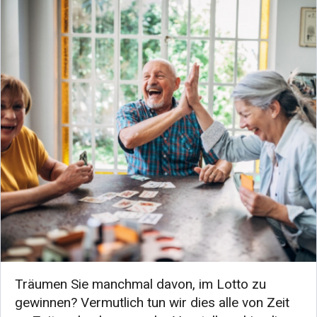
Träumen Sie manchmal davon, im Lotto zu
gewinnen? Vermutlich tun wir dies alle von Zeit