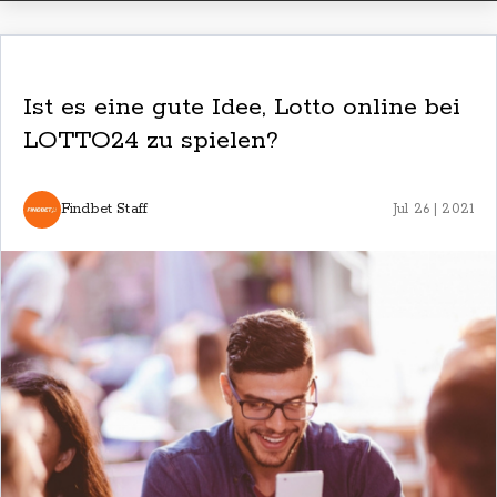
Ist es eine gute Idee, Lotto online bei
LOTTO24 zu spielen?
Findbet Staff
Jul 26 | 2021