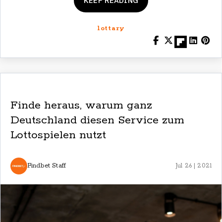
KEEP READING
lottary
Finde heraus, warum ganz
Deutschland diesen Service zum
Lottospielen nutzt
Findbet Staff
Jul 26 | 2021