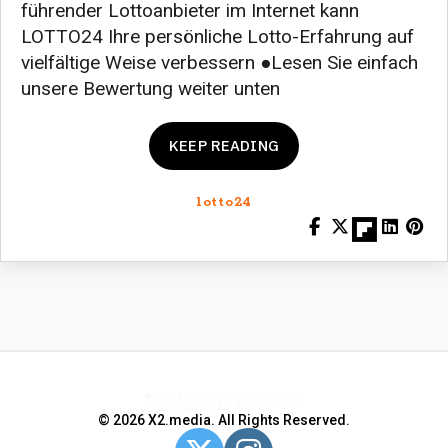
führender Lottoanbieter im Internet kann
LOTTO24 Ihre persönliche Lotto-Erfahrung auf
vielfältige Weise verbessern ●Lesen Sie einfach
unsere Bewertung weiter unten
KEEP READING
lotto24
© 2026 X2.media. All Rights Reserved.